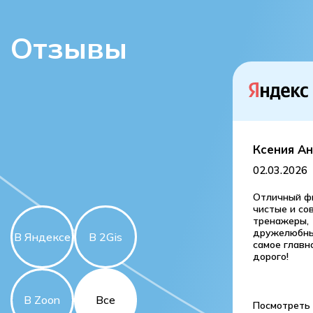
Отзывы
Ксения А
02.03.2026
Отличный фи
чистые и со
тренажеры,
дружелюбны
В Яндексе
В 2Gis
самое главн
дорого!
Все
В Zoon
Посмотреть 