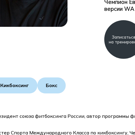
Чемпион Ев
версии WA
Записатьс
на трениров
Кикбоксинг
Бокс
зидент союза фитбоксинга России, автор программы ф
стер Спорта Международного Класса по кикбоксингу, Ч