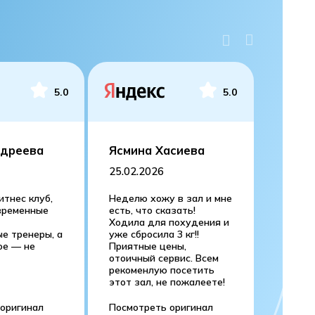
5.0
5.0
ндреева
Ясмина Хасиева
Мария
25.02.2026
03.10.
тнес клуб,
Неделю хожу в зал и мне
Купила 
временные
есть, что сказать!
рядом с
Ходила для похудения и
распола
е тренеры, а
уже сбросила 3 кг!!
первого
ое — не
Приятные цены,
дружел
отоичный сервис. Всем
инструк
рекоменлую посетить
тренаж
этот зал, не пожалеете!
провел 
подроб
трениро
оригинал
Посмотреть оригинал