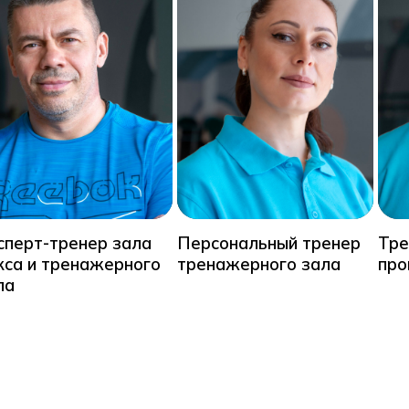
сперт-тренер зала
Персональный тренер
Тре
кса и тренажерного
тренажерного зала
про
ла