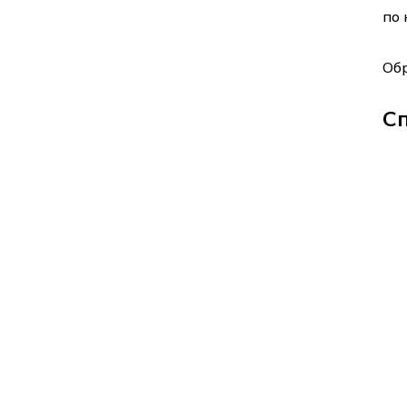
по 
Об
С