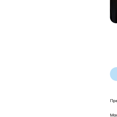
Пре
Ма