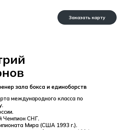
Заказать карту
трий
рнов
ренер зала бокса и единоборств
орта международного класса по
у.
ссии.
й Чемпион СНГ.
пионата Мира (США 1993 г.).