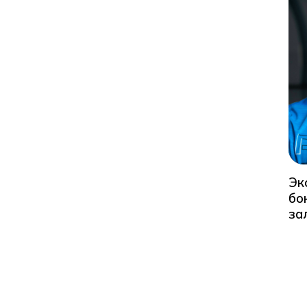
Эк
бо
за