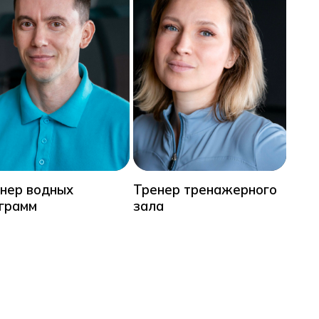
нер водных
Тренер тренажерного
Мас
грамм
зала
вод