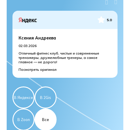
5.0
Ксения Андреева
Я
02.03.2026
25
Отличный фитнес клуб, чистые и современные
Не
тренажеры, дружелюбные тренеры, а самое
дл
главное — не дорого!
це
эт
Посмотреть оригинал
По
В Яндексе
В 2Gis
В Zoon
Все