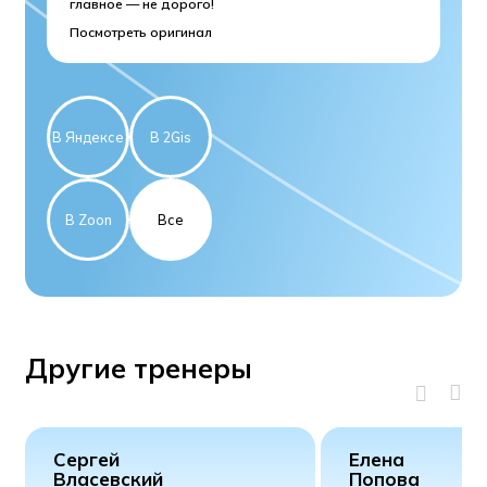
главное — не дорого!
це
эт
Посмотреть оригинал
По
В Яндексе
В 2Gis
В Zoon
Все
Другие тренеры
Сергей
Елена
Власевский
Попова